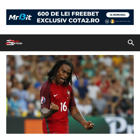
Acasă
Ponturile Zilei: Cotă medie 1.96 a predicțiilor single de marți!
renato sanches portugalia
renato sanches portugalia