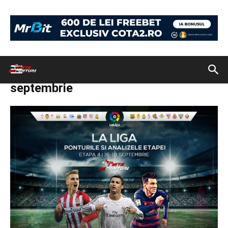
Acasă
La Liga: ponturile şi analizele etapei a patra
primera-division-
afis-16-19-septembrie
primera-division-afis-16-19-
septembrie