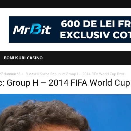
BONUSURI CASINO
7/7 duminică?
Russia v Korea Republic: Group H - 2014 FIFA World Cup Brazil
c: Group H – 2014 FIFA World Cup 