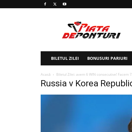
Piața
de
ponturi
BILETUL ZILEI
BONUSURI PARIURI
Acasă
Biletul Zilei: avem 6 WIN consecutive! Facem 
Russia v Korea Republi