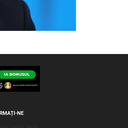
RMAȚI-NE