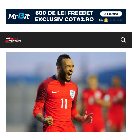
Acasă
Biletul Zilei: cota 4.28 pentru marți cu șanse foarte bune
piatadeponturi-redmond
piatadeponturi-redmond