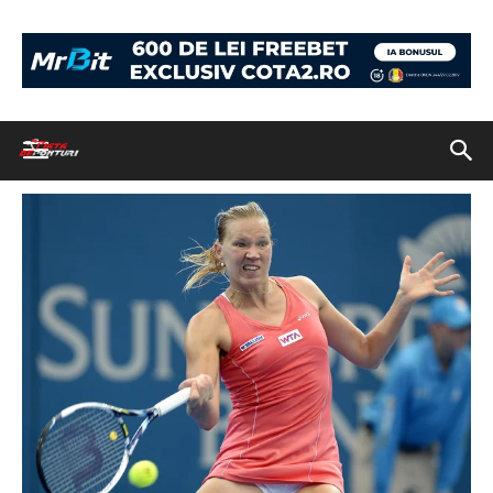
Acasă
Ponturi Combo: Număr record de propuneri pentru sâmbătă, cu
cote cuprinse între 1.25 și 1.55!
kaia kanepi
kaia kanepi