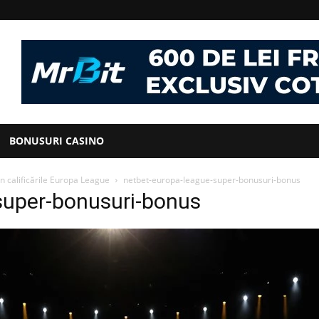
BONUSURI CASINO
in calificările Europa League
netbet-europa-league-super-bonusuri-bonus
super-bonusuri-bonus