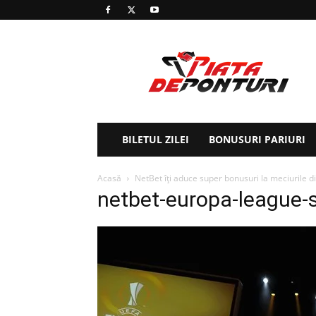
Piața
de
ponturi
BILETUL ZILEI
BONUSURI PARIURI
Acasă
NetBet îţi aduce super bonusuri la meciurile d
netbet-europa-league-