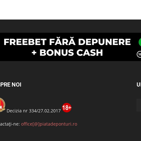
PRE NOI
U
Decizia nr 334/27.02.2017
actați-ne:
office[@]piatadeponturi.ro