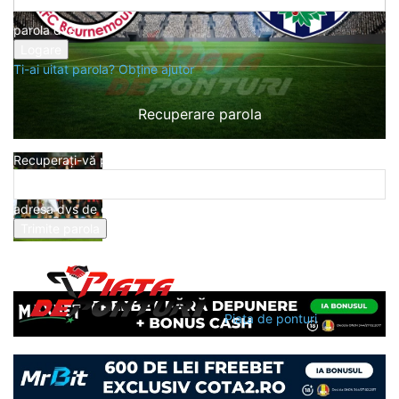
parola dvs
Ti-ai uitat parola? Obține ajutor
Recuperare parola
Recuperați-vă parola
adresa dvs de email
O parola va fi trimisă pe adresa dvs de email.
Piața de ponturi