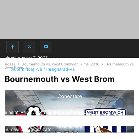
vineri, august 7, 2026
Acasă
Bournemouth vs. West Bromwich, 7 mai 2016
Bournemouth vs
West Brom
Autentificați-vă / Înregistrați-vă
Bournemouth vs West Brom
Conectare
Bine ați venit! Autentificați-vă in contul dvs
numele dvs de utilizator