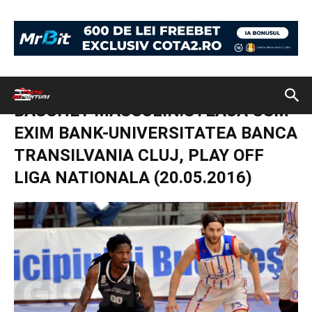
Acasă
U BT Cluj Napoca vs. Steaua CSM Eximbank 25 mai 2016
BASCHET MASCULIN:STEAUA CSM EXIM BANK-UNIVERSITATEA BANCA
TRANSILVANIA CLUJ, PLAY OFF LIGA NATIONALA (20.05.2016)
BASCHET MASCULIN:STEAUA CSM
EXIM BANK-UNIVERSITATEA BANCA
TRANSILVANIA CLUJ, PLAY OFF
LIGA NATIONALA (20.05.2016)