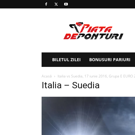
Piața
de
ponturi
BILETUL ZILEI
BONUSURI PARIURI
Acasă
Italia vs Suedia, 17 iunie 2016, Grupa E EURO
Italia – Suedia