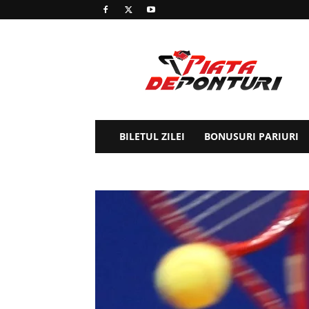
Piața
de
ponturi
BILETUL ZILEI
BONUSURI PARIURI