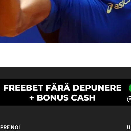
PRE NOI
U