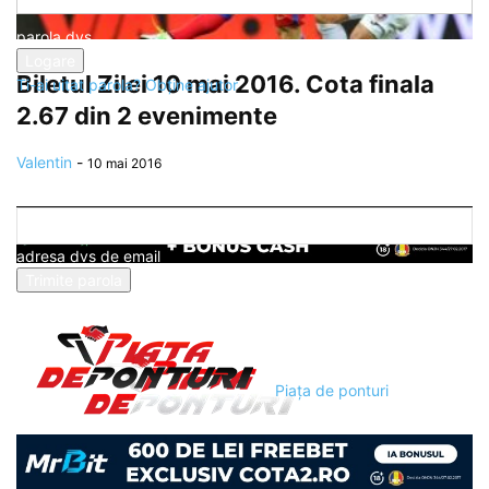
parola dvs
Biletul Zilei 10 mai 2016. Cota finala
Ti-ai uitat parola? Obține ajutor
2.67 din 2 evenimente
Recuperare parola
Valentin
-
10 mai 2016
Recuperați-vă parola
adresa dvs de email
O parola va fi trimisă pe adresa dvs de email.
Piața de ponturi