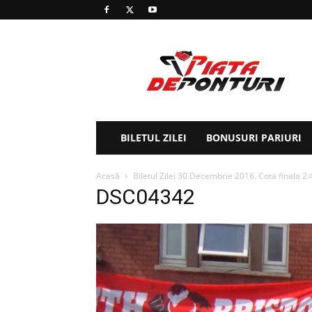
Piața
de
ponturi
BILETUL ZILEI
BONUSURI PARIURI
Acasă
Biletul Zilei 30 Decembrie 2016. Cota finala 
DSC04342