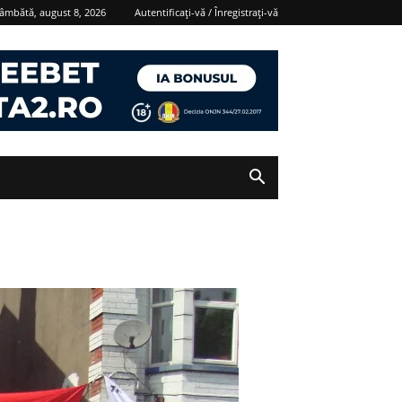
âmbătă, august 8, 2026
Autentificați-vă / Înregistrați-vă