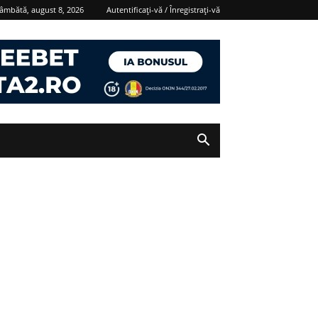
âmbătă, august 8, 2026
Autentificați-vă / Înregistrați-vă