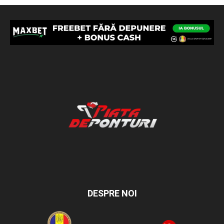
DESPRE NOI