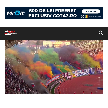
Acasă
Biletul Zilei: cota 2 din Europa League
piatadeponturi-hajduk
piatadeponturi-hajduk