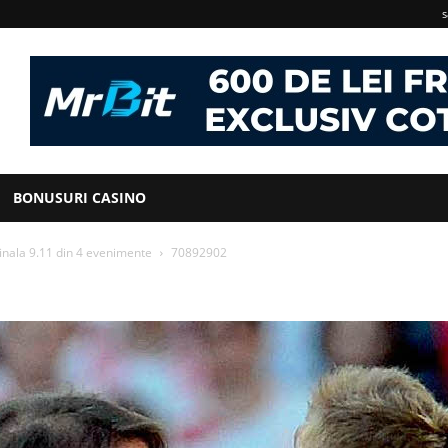
s
BONUSURI CASINO
finala 9.11 din 4 evenimente
70892902