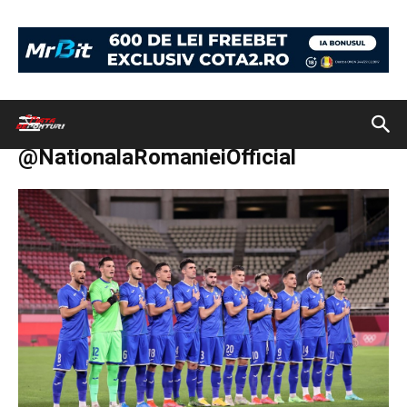
Acasă
Biletul zilei: cotă 2.82 pe meciul România – Coreea de Sud, de la
Jocurile Olimpice
FOTO: Facebook @NationalaRomanieiOfficial
FOTO: Facebook
@NationalaRomanieiOfficial