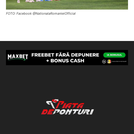
FOTO: Facebook @NationalaRomanieiOfficial