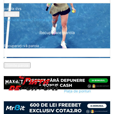
parola dvs
Ti-ai uitat parola? Obține ajutor
Recuperare parola
Recuperați-vă parola
adresa dvs de email
O parola va fi trimisă pe adresa dvs de email.
Piața de ponturi