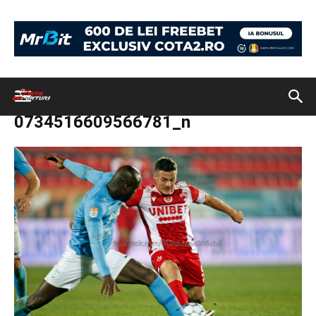
Acasă
Biletul zilei: Dinamo – FC U Craiova și Milano – Olympiakos
259875533_303615118434642_1800734516609566781_n
259875533_303615118434642_180
0734516609566781_n