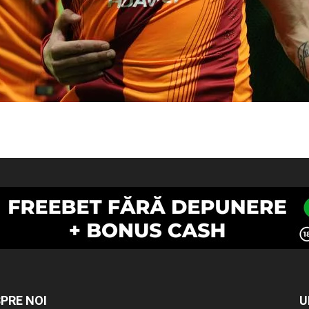
PRE NOI
U