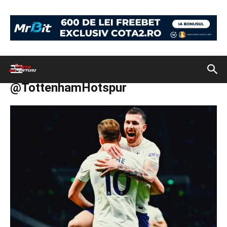
Acasă
Biiletul zilei: pariuri speciale pe meciuri din Premier League
FOTO: Facebook @TottenhamHotspur
FOTO: Facebook
@TottenhamHotspur