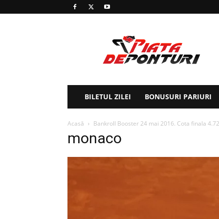
Piața
de
ponturi
BILETUL ZILEI
BONUSURI PARIURI
Acasă
Bankroll Booster 24 mai 2016. Cota finala 4.7
monaco