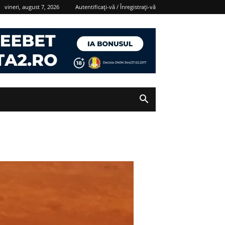
vineri, august 7, 2026
Autentificați-vă / Înregistrați-vă