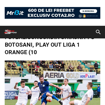
Acasă
Bankroll Booster 26 mai 2016. Cota finala 5.36 din 3
evenimente
FOTBAL:CONCORDIA CHIAJNA-FC BOTOSANI, PLAY OUT
LIGA 1 ORANGE (10
FOTBAL:CONCORDIA CHIAJNA-FC
BOTOSANI, PLAY OUT LIGA 1
ORANGE (10