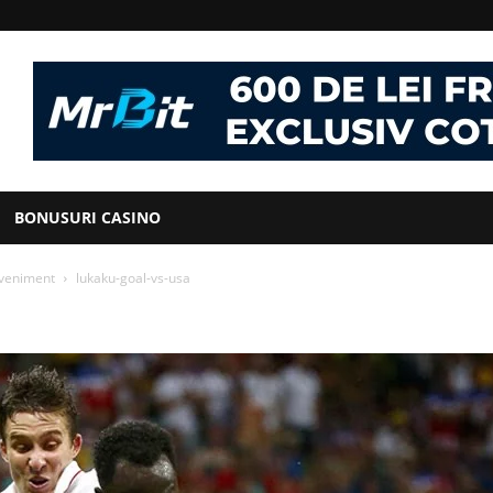
BONUSURI CASINO
 eveniment
lukaku-goal-vs-usa