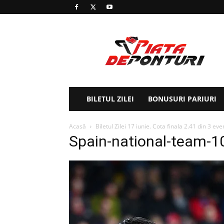
Piața
de
ponturi
BILETUL ZILEI
BONUSURI PARIURI
Acasă
Biletul Zilei 17 iunie. Cota finala 2.41 din 3 e
Spain-national-team-1