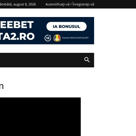
âmbătă, august 8, 2026
Autentificați-vă / Înregistrați-vă
m