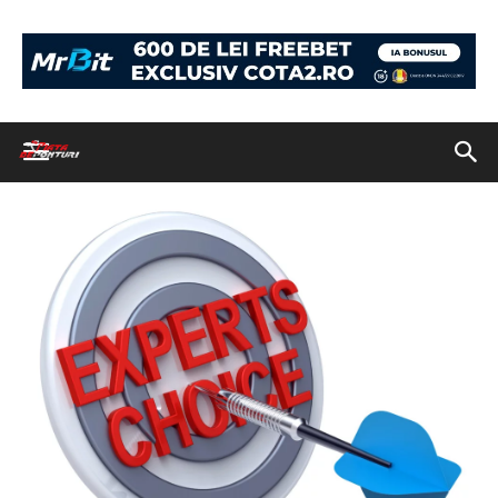
Acasă
Vine weekend-ul, să profităm împreună de cele mai bune
ponturi!
Blue dart on a target with text on it.
Blue dart on a target with text on it.