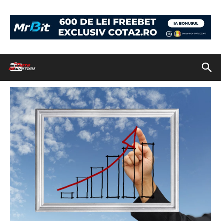
Acasă
Profitabilitatea lunii Mai 2016 Biletul Zilei și Bankroll Booster
profit
profit