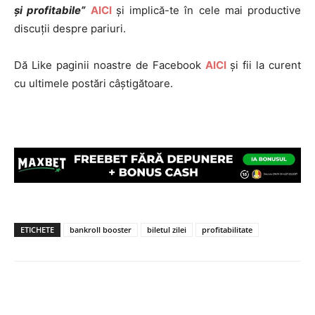
și profitabile”
AICI
și implică-te în cele mai productive
discuții despre pariuri.
Dă Like paginii noastre de Facebook
AICI
și fii la curent
cu ultimele postări câștigătoare.
ETICHETE
bankroll booster
biletul zilei
profitabilitate