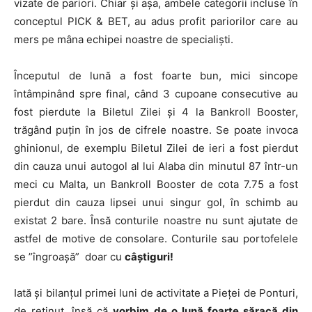
vizate de pariori. Chiar și așa, ambele categorii incluse în
conceptul PICK & BET, au adus profit pariorilor care au
mers pe mâna echipei noastre de specialiști.
Începutul de lună a fost foarte bun, mici sincope
întâmpinând spre final, când 3 cupoane consecutive au
fost pierdute la Biletul Zilei și 4 la Bankroll Booster,
trăgând puțin în jos de cifrele noastre. Se poate invoca
ghinionul, de exemplu Biletul Zilei de ieri a fost pierdut
din cauza unui autogol al lui Alaba din minutul 87 într-un
meci cu Malta, un Bankroll Booster de cota 7.75 a fost
pierdut din cauza lipsei unui singur gol, în schimb au
existat 2 bare. Însă conturile noastre nu sunt ajutate de
astfel de motive de consolare. Conturile sau portofelele
se ”îngroașă” doar cu
câștiguri!
Iată și bilanțul primei luni de activitate a Pieței de Ponturi,
de reținut, însă că
vorbim de o lună foarte săracă din