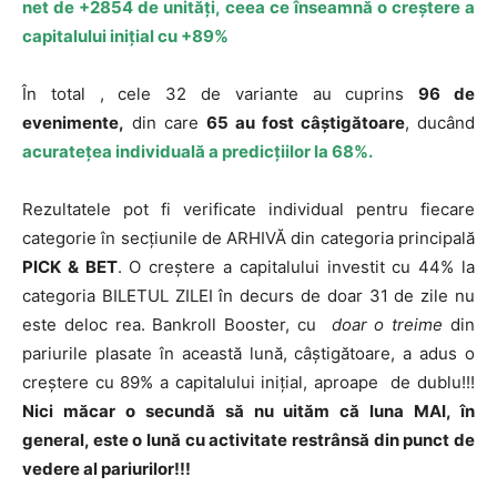
net de +2854 de unități, ceea ce înseamnă o creștere a
capitalului inițial cu +89%
În total , cele 32 de variante au cuprins
96 de
evenimente,
din care
65 au fost câștigătoare
, ducând
a
curatețea individuală a predicțiilor la 68%.
Rezultatele pot fi verificate individual pentru fiecare
categorie în secțiunile de ARHIVĂ din categoria principală
PICK & BET
. O creștere a capitalului investit cu 44% la
categoria BILETUL ZILEI în decurs de doar 31 de zile nu
este deloc rea. Bankroll Booster, cu
doar o treime
din
pariurile plasate în această lună, câștigătoare, a adus o
creștere cu 89% a capitalului inițial, aproape de dublu!!!
Nici măcar o secundă să nu uităm că luna MAI, în
general, este o lună cu activitate restrânsă din punct de
vedere al pariurilor!!!