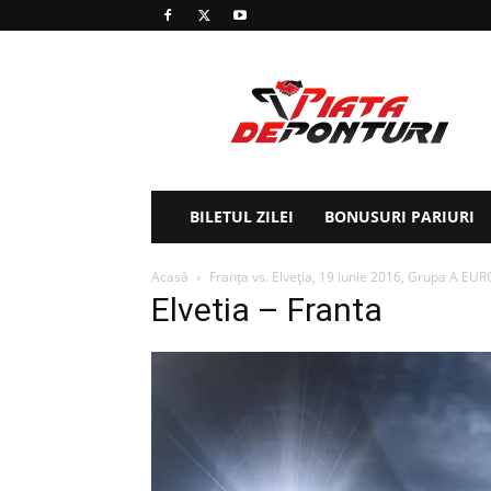
Piața
de
ponturi
BILETUL ZILEI
BONUSURI PARIURI
Acasă
Franța vs. Elveția, 19 iunie 2016, Grupa A EU
Elvetia – Franta