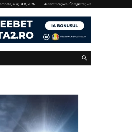
âmbătă, august 8, 2026
Autentificați-vă / Înregistrați-vă