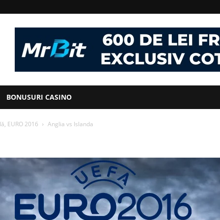
BONUSURI CASINO
nală, EURO 2016
Anglia vs Islanda