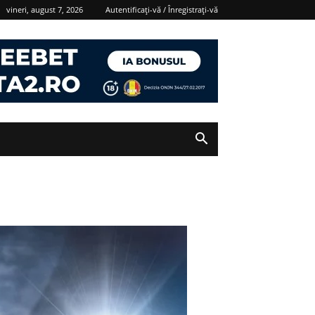
vineri, august 7, 2026
Autentificați-vă / Înregistrați-vă