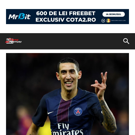
Acasă
Flash Tips 24 ianuarie 2017: verifică analizele și recomandările
zilei
piatadeponturi-dimaria
piatadeponturi-dimaria