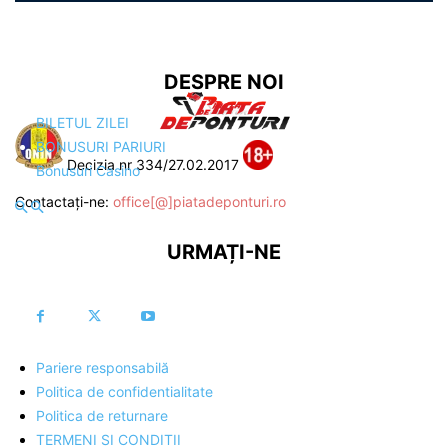
DESPRE NOI
BILETUL ZILEI
BONUSURI PARIURI
Decizia nr 334/27.02.2017
Bonusuri Casino
Contactați-ne:
office[@]piatadeponturi.ro
URMAȚI-NE
Pariere responsabilă
Politica de confidentialitate
Politica de returnare
TERMENI SI CONDITII