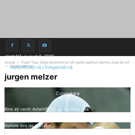
sâmbătă, august 8, 2026
Acasă
Flash Tips: Șase pronosticuri din patru sporturi pentru ziua de joi!
jurgen melzer
Autentificați-vă / Înregistrați-vă
jurgen melzer
Conectare
Bine ați venit! Autentificați-vă in contul dvs
numele dvs de utilizator