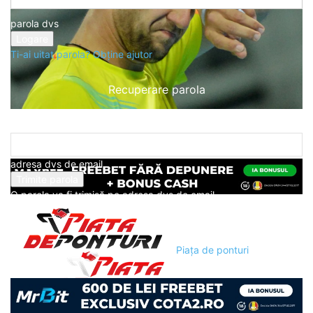
parola dvs
Ti-ai uitat parola? Obține ajutor
Recuperare parola
Recuperați-vă parola
adresa dvs de email
O parola va fi trimisă pe adresa dvs de email.
Piața de ponturi