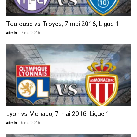
Toulouse vs Troyes, 7 mai 2016, Ligue 1
7 mai 2016
admin
-
Lyon vs Monaco, 7 mai 2016, Ligue 1
6 mai 2016
admin
-