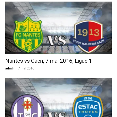
Nantes vs Caen, 7 mai 2016, Ligue 1
7 mai 2016
admin
-