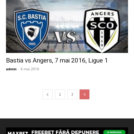
Bastia vs Angers, 7 mai 2016, Ligue 1
6 mai 2016
admin
-
2
3
4