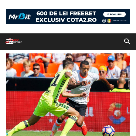
Acasă
Biletul Zilei 3 ianuarie 2016. Cota finala 2.50 medium-stakes
valencia
valencia