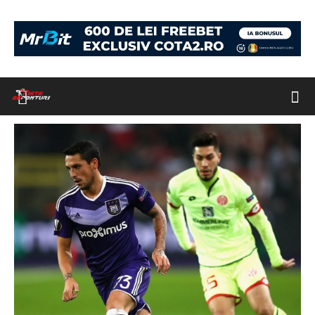
Acasă
Biletul Zilei 3 februarie: cota finala 2.32 medium-stakes
piatadeponturi-stanciu
piatadeponturi-stanciu