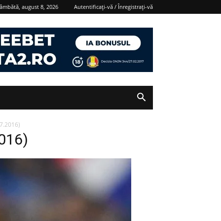
âmbătă, august 8, 2026
Autentificați-vă / Înregistrați-vă
7.2016)
016)