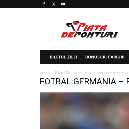
Piața
de
ponturi
BILETUL ZILEI
BONUSURI PARIURI
Acasă
Biletul Zilei: medium-high confindence-rate pe
FOTBAL:GERMANIA – F