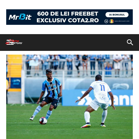
Acasă
Biletul Zilei și o cotă de 7.00 pentru duminică
piatadeponturi-
gremio
piatadeponturi-gremio