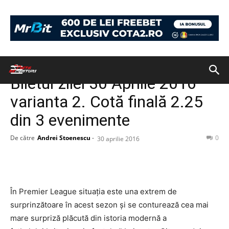
Acasă
BILETUL ZILEI
BILETUL ZILEI
Biletul zilei 30 Aprilie 2016
varianta 2. Cotă finală 2.25
din 3 evenimente
De către
Andrei Stoenescu
-
0
30 aprilie 2016
În Premier League situația este una extrem de
surprinzătoare în acest sezon și se conturează cea mai
mare surpriză plăcută din istoria modernă a