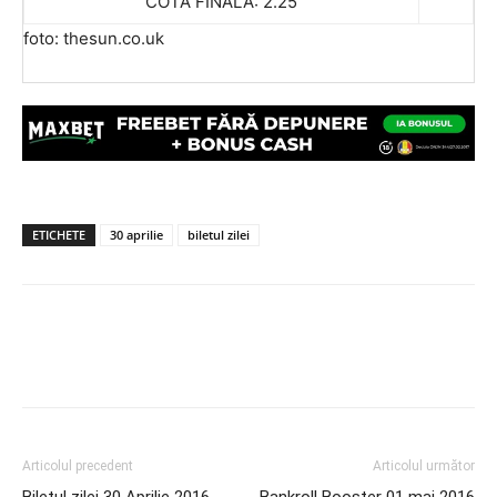
COTĂ FINALĂ: 2.25
foto: thesun.co.uk
ETICHETE
30 aprilie
biletul zilei
Articolul precedent
Articolul următor