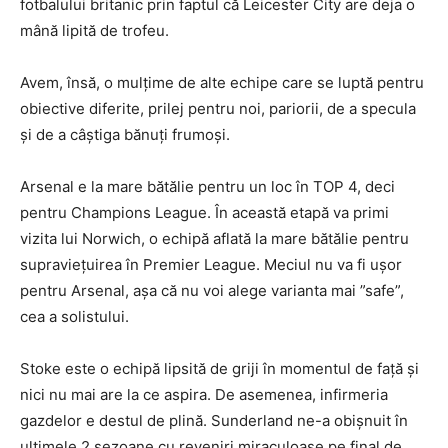
fotbalului britanic prin faptul că Leicester City are deja o
mână lipită de trofeu.
Avem, însă, o mulțime de alte echipe care se luptă pentru
obiective diferite, prilej pentru noi, pariorii, de a specula
și de a câștiga bănuți frumoși.
Arsenal e la mare bătălie pentru un loc în TOP 4, deci
pentru Champions League. În această etapă va primi
vizita lui Norwich, o echipă aflată la mare bătălie pentru
supraviețuirea în Premier League. Meciul nu va fi ușor
pentru Arsenal, așa că nu voi alege varianta mai ”safe”,
cea a solistului.
Stoke este o echipă lipsită de griji în momentul de față și
nici nu mai are la ce aspira. De asemenea, infirmeria
gazdelor e destul de plină. Sunderland ne-a obișnuit în
ultimele 2 sezoane cu reveniri miraculoase pe final de