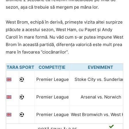
sezon, așa că trebuie să mergem pe mâna lor.
West Brom, echipă în derivă, primește vizita altei surpirze
plăcute a acestui sezon, West Ham, cu Payet și Andy
Caroll în mare formă. Nu văd cum s-ar putea impune West
Brom în această partidă, diferența valorică este mult prea
mare în favoarea ”ciocănarilor”.
TARA
SPORT
COMPETIȚIE
EVENIMENT
Premier League
Stoke City vs. Sunderland
Premier League
Arsenal vs. Norwich
Premier League
West Bromwich vs. West Ha