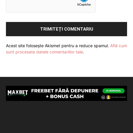
Acest site folosește Akismet pentru a reduce spamul.
Află cum
sunt procesate datele comentariilor tale
.