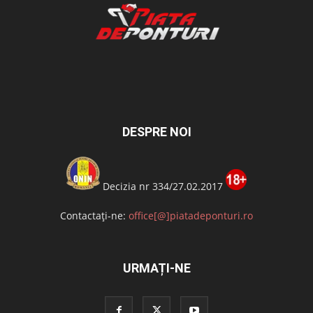
DESPRE NOI
Decizia nr 334/27.02.2017
Contactați-ne:
office[@]piatadeponturi.ro
URMAȚI-NE