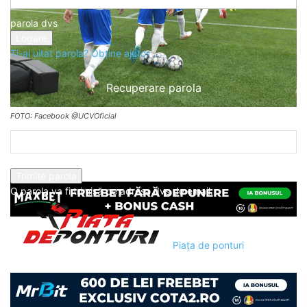
parola dvs
Ti-ai uitat parola? Obține ajutor
Recuperare parola
FOTO: Facebook @UCVOficial
Recuperați-vă parola
adresa dvs de email
O parola va fi trimisă pe adresa dvs de email.
Piața de ponturi