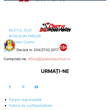
DESPRE NOI
BILETUL ZILEI
BONUSURI PARIURI
Bonusuri Casino
Decizia nr 334/27.02.2017
Contactați-ne:
office[@]piatadeponturi.ro
URMAȚI-NE
Pariere responsabilă
Politica de confidentialitate