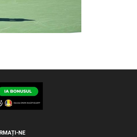
RMAȚI-NE