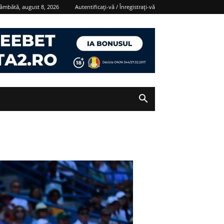
âmbătă, august 8, 2026
Autentificați-vă / Înregistrați-vă