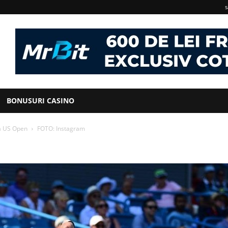
s
BONUSURI CASINO
 la US Open
FOTO: Instagram