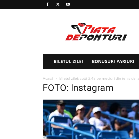
Piața
de
ponturi
BILETUL ZILEI
BONUSURI PARIURI
Acasă
Biletul zilei: cotă 3.48 pe meciuri din tenis de
FOTO: Instagram