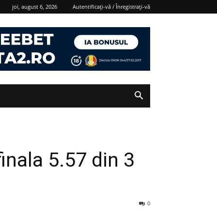
joi, august 6, 2026
Autentificați-vă / Înregistrați-vă
inala 5.57 din 3
0