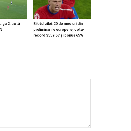
 Liga 2: cotă
Biletul zilei: 20 de meciuri din
0%
preliminariile europene, cotă-
record 3559.57 și bonus 65%