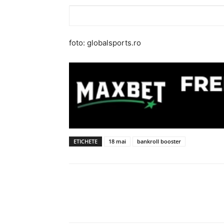
foto: globalsports.ro
ETICHETE
18 mai
bankroll booster