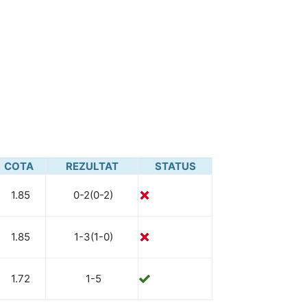
COTA
REZULTAT
STATUS
1.85
0-2(0-2)
1.85
1-3(1-0)
1.72
1-5