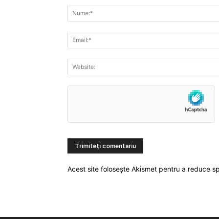
Acest site folosește Akismet pentru a reduce 