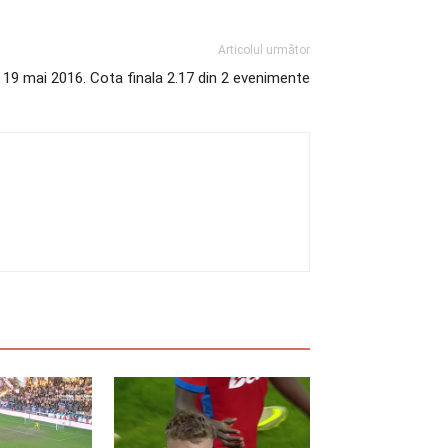
Articolul următor
ei 19 mai 2016. Cota finala 2.17 din 2 evenimente