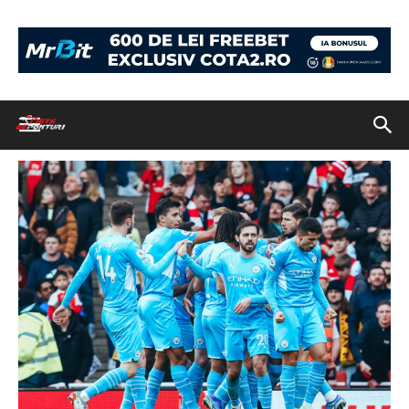
Acasă
Biletul zilei: cotă 2.82 pe favoritele zilei din fotbalul european
FOTO: Facebook @mancity
FOTO: Facebook @mancity