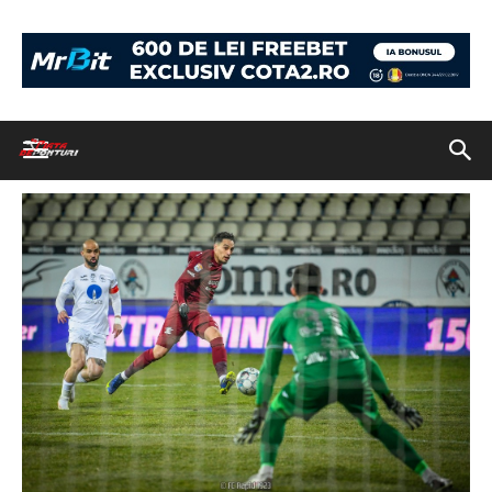
Acasă
Biletul zilei: pariuri speciale pentru Voluntari – Rapid și Burnley –
Manchester United
FOTO: Facebook @FCRapid1923
FOTO: Facebook @FCRapid1923