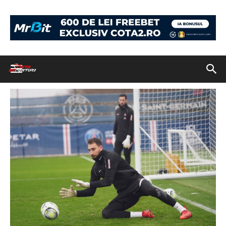
Acasă
Biletul zilei: PSG – Rennes și Steaua – Miercurea Ciuc
FOTO:
Facebook @PSG
FOTO: Facebook @PSG