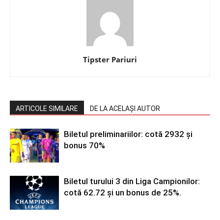
Tipster Pariuri
ARTICOLE SIMILARE
DE LA ACELAȘI AUTOR
Biletul preliminariilor: cotă 2932 și
bonus 70%
Biletul turului 3 din Liga Campionilor:
cotă 62.72 și un bonus de 25%.