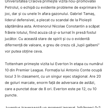
Universitatea Craiova primește vizita nou-promovatei
Petrolul, o echipă cu evidente probleme de exprimare în
joc, dar și cu unele în afara gazonului. Gabriel Tamaș,
liderul defensivei, a plecat cu scandal de la Ploiești
săptămâna asta. Antrenorul Nicolae Constantin a scăpat
frâiele lotului, fiind acuza că și-a turnat în presă fostul
jucător. Cu această stare de spirit și cu o evidentă
difernență de valoare, e greu de crezu că „lupii galbeni”
vor putea obține ceva.
Tottenham primește vizita lui Everton în etapa cu numărul
10 din Premier League. Formația lui Antonio Conte ocupă
locul 3 în clasament, cu un singur eșec stagional. Are 20
de goluri marcate, enorm față de adversara de astăzi,
care a punctat doar de 8 ori. Everton este pe 12, cu 10
puncte.
Juventus traversează un moment jenanat, înfrângeri 0-2