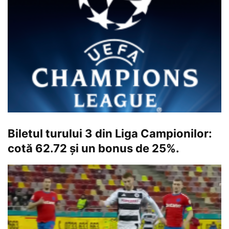
Biletul turului 3 din Liga Campionilor:
cotă 62.72 și un bonus de 25%.