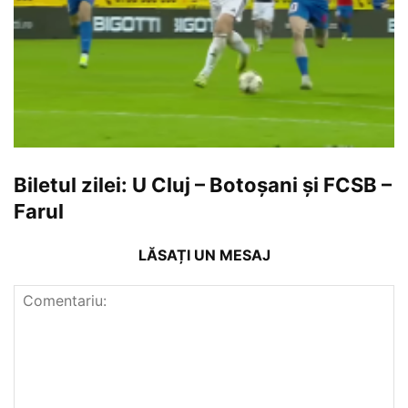
Biletul zilei: U Cluj – Botoșani și FCSB –
Farul
LĂSAȚI UN MESAJ