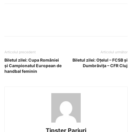
Articolul precedent
Articolul următor
Biletul zilei: Cupa României
Biletul zilei: Oțelul – FCSB și
și Campionatul European de
Dumbrăvița – CFR Cluj
handbal feminin
Tipster Pariuri