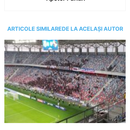
ARTICOLE SIMILARE
DE LA ACELAȘI AUTOR