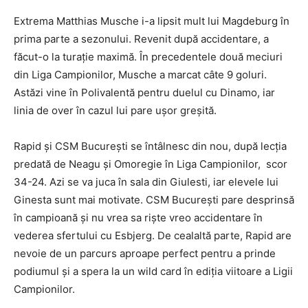
Extrema Matthias Musche i-a lipsit mult lui Magdeburg în
prima parte a sezonului. Revenit după accidentare, a
făcut-o la turație maximă. În precedentele două meciuri
din Liga Campionilor, Musche a marcat câte 9 goluri.
Astăzi vine în Polivalentă pentru duelul cu Dinamo, iar
linia de over în cazul lui pare ușor greșită.
Rapid și CSM București se întâlnesc din nou, după lecția
predată de Neagu și Omoregie în Liga Campionilor, scor
34-24. Azi se va juca în sala din Giulesti, iar elevele lui
Ginesta sunt mai motivate. CSM București pare desprinsă
în campioană și nu vrea sa riște vreo accidentare în
vederea sfertului cu Esbjerg. De cealaltă parte, Rapid are
nevoie de un parcurs aproape perfect pentru a prinde
podiumul și a spera la un wild card în ediția viitoare a Ligii
Campionilor.