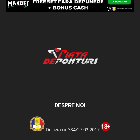
DESPRE NOI
Decizia nr 334/27.02.2017