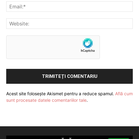
Acest site folosește Akismet pentru a reduce spamul.
Află cum
sunt procesate datele comentariilor tale
.