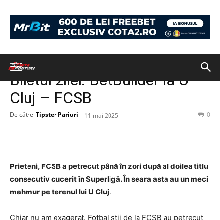
Acasă
BILETUL ZILEI
BILETUL ZILEI
Biletul zilei: BetBuilder la U
Cluj – FCSB
De către
Tipster Pariuri
-
0
11 mai 2025
Prieteni, FCSB a petrecut până în zori după al doilea titlu
consecutiv cucerit în Superligă. În seara asta au un meci
mahmur pe terenul lui U Cluj.
Chiar nu am exagerat. Fotbaliștii de la FCSB au petrecut