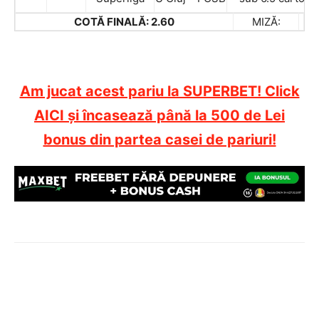
COTĂ FINALĂ: 2.60
MIZĂ:
Am jucat acest pariu la SUPERBET! Click
AICI și încasează până la 500 de Lei
bonus din partea casei de pariuri!