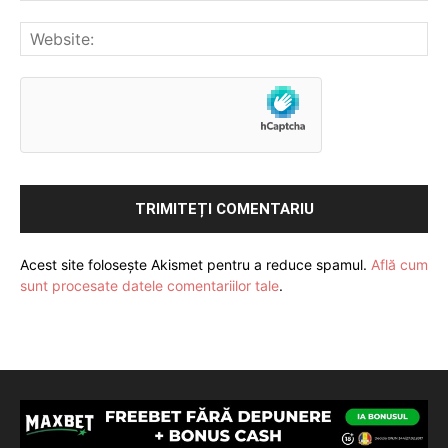
Acest site folosește Akismet pentru a reduce spamul.
Află cum
sunt procesate datele comentariilor tale
.