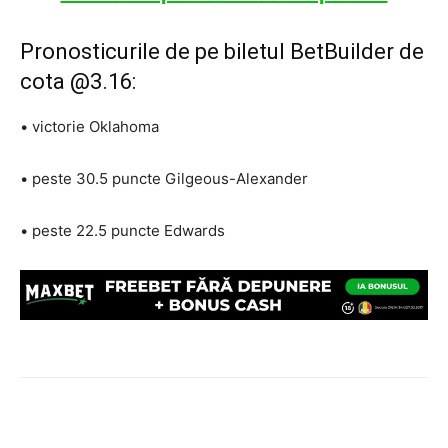
Pronosticurile de pe biletul BetBuilder de
cota @3.16:
• victorie Oklahoma
• peste 30.5 puncte Gilgeous-Alexander
• peste 22.5 puncte Edwards